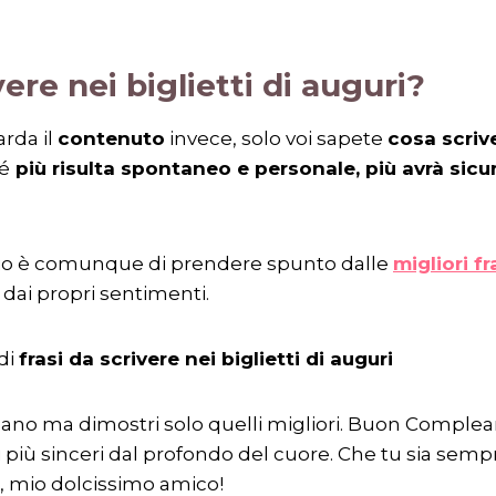
ere nei biglietti di auguri?
rda il
contenuto
invece, solo voi sapete
cosa scrive
hé
più risulta spontaneo e personale, più avrà sic
glio è comunque di prendere spunto dalle
migliori fr
 dai propri sentimenti.
di
frasi da scrivere nei biglietti di auguri
sano ma dimostri solo quelli migliori. Buon Comple
i più sinceri dal profondo del cuore. Che tu sia semp
, mio dolcissimo amico!