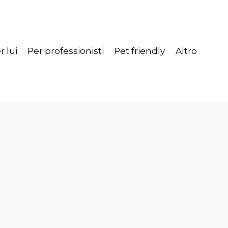
r lui
Per professionisti
Pet friendly
Altro