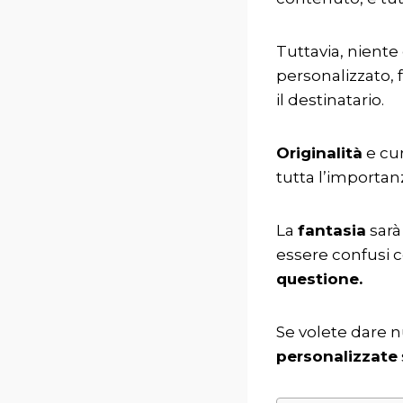
Tuttavia, niente
personalizzato, 
il destinatario.
Originalità
e cu
tutta l’importanz
La
fantasia
sarà
essere confusi co
questione.
Se volete dare nu
personalizzate