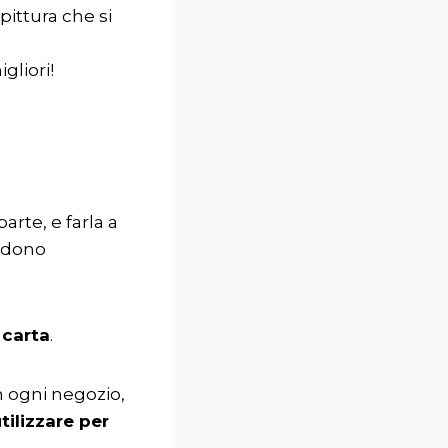
pittura che si
gliori!
arte, e farla a
o dono
a
carta
.
in ogni negozio,
tilizzare per