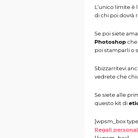
L’unico limite è 
di chi poi dovrà
Se poi siete am
Photoshop
che 
poi stamparli o 
Sbizzarritevi an
vedrete che chi
Se siete alle pr
questo kit di
eti
[wpsm_box type=
Regali personal
[/wpsm_box]