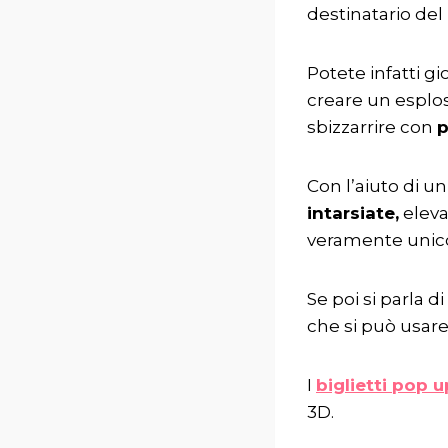
destinatario del
Potete infatti gi
creare un esplos
sbizzarrire con
p
Con l’aiuto di un
intarsiate,
eleva
veramente unic
Se poi si parla d
che si può usare
I
biglietti pop u
3D.