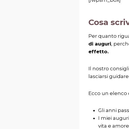
Cosa scriv
Per quanto rigua
di auguri
, perc
effetto.
Il nostro consi
lasciarsi guidare
Ecco un elenco 
Gli anni pas
I miei augur
vita e amore