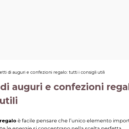
etti di auguri e confezioni regalo: tutti i consigli utili
 di auguri e confezioni regalo
utili
regalo
è facile pensare che l’unico elemento importa
te le energie si concentrano nella scelta perfetta.