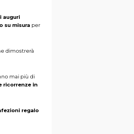
i auguri
o su misura
per
he dimostrerà
nno mai più di
 ricorrenze in
onfezioni regalo