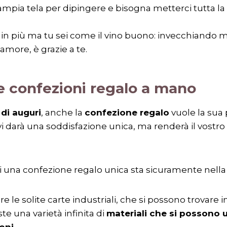
’ampia tela per dipingere e bisogna metterci tutta la 
in più ma tu sei come il vino buono: invecchiando mi
’amore, è grazie a te.
 confezioni regalo a mano
 di auguri
, anche la
confezione regalo
vuole la sua p
i darà una soddisfazione unica, ma renderà il vostr
di una confezione regalo unica sta sicuramente nell
are le solite carte industriali, che si possono trovare 
ste una varietà infinita di
materiali che si possono u
oni.