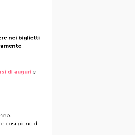
re nei biglietti
uramente
asi di auguri
e
anno.
re così pieno di