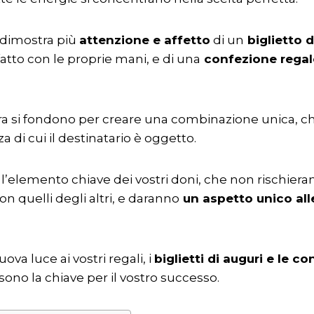
 dimostra più
attenzione e affetto
di un
biglietto d
fatto con le proprie mani, e di una
confezione regal
ra si fondono per creare una combinazione unica, c
a di cui il destinatario è oggetto.
 l’elemento chiave dei vostri doni, che non rischiera
n quelli degli altri, e daranno
un aspetto unico alle
ova luce ai vostri regali, i
biglietti di auguri e le c
sono la chiave per il vostro successo.