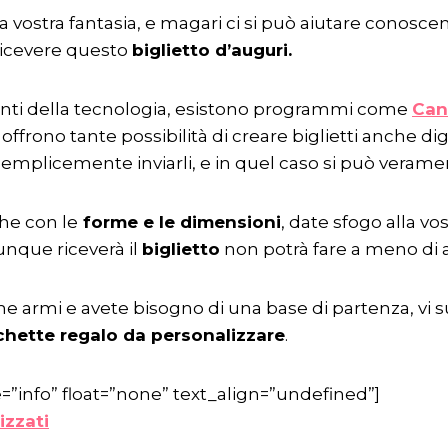
la vostra fantasia, e magari ci si può aiutare conosce
 ricevere questo
biglietto d’auguri.
anti della tecnologia, esistono programmi come
Can
offrono tante possibilità di creare biglietti anche di
semplicemente inviarli, e in quel caso si può veramen
che con le
forme e le dimensioni
, date sfogo alla vos
unque riceverà il
biglietto
non potrà fare a meno di 
ime armi e avete bisogno di una base di partenza, vi
chette regalo da personalizzare
.
”info” float=”none” text_align=”undefined”]
izzati