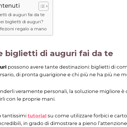
ntenuti
tti di auguri fai da te
i biglietti di auguri?
fezioni regalo a mano
biglietti di auguri fai da te
uri
possono avere tante destinazioni: biglietti di co
ersario, di pronta guarigione e chi più ne ha più ne m
enderli veramente personali, la soluzione migliore è q
rli con le proprie mani.
o tantissimi
tutorial
su come utilizzare forbici e cart
incredibili, in grado di dimostrare a pieno l’attenzione 