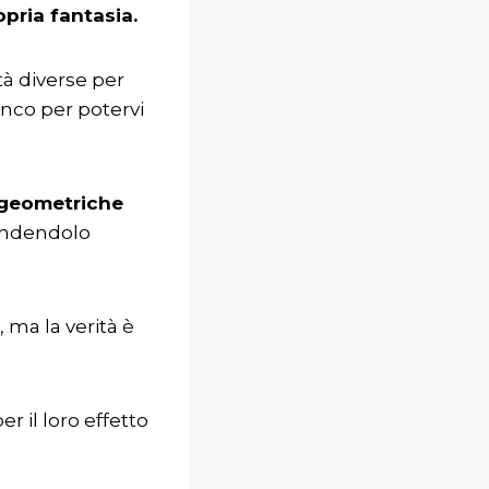
opria fantasia.
tà diverse per
anco per potervi
 geometriche
 rendendolo
, ma la verità è
r il loro effetto