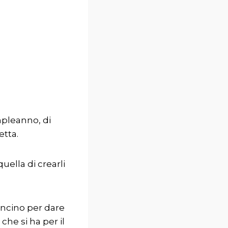
mpleanno, di
etta.
uella di crearli
oncino per dare
che si ha per il