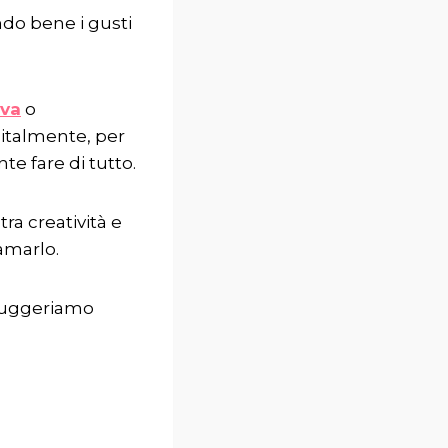
ndo bene i gusti
va
o
gitalmente, per
te fare di tutto.
tra creatività e
amarlo.
 suggeriamo