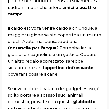
perché non abbiamo pensato solamente ai
padroni, ma anche ai loro
amici a quattro
zampe
.
Il caldo estivo fa venire caldo a chiunque, a
maggior ragione se si è coperti da un manto
di peli! Avete mai pensato ad una
fontanella per l’acqua
? Potrebbe far la
gioia di un cagnolino o un gattino. Oppure,
un altro regalo apprezzato, sarebbe
sicuramente un
tappetino rinfrescante
dove far riposare il cane.
Se invece il destinatario del gadget estivo, è
solito portare a spasso i suoi animali
domestici, provate con questo
giubbotto
rinfrescante
, il cagnolino o chi per lui non