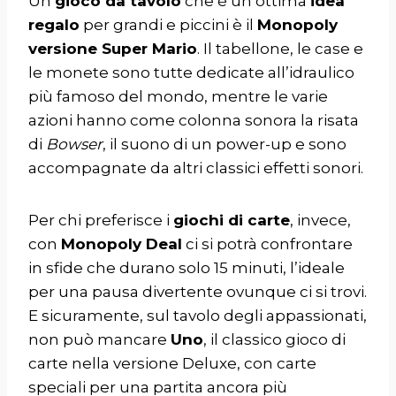
Un
gioco da tavolo
che è un’ottima
idea
regalo
per grandi e piccini è il
Monopoly
versione Super Mario
. Il tabellone, le case e
le monete sono tutte dedicate all’idraulico
più famoso del mondo, mentre le varie
azioni hanno come colonna sonora la risata
di
Bowser
, il suono di un power-up e sono
accompagnate da altri classici effetti sonori.
Per chi preferisce i
giochi di carte
, invece,
con
Monopoly Deal
ci si potrà confrontare
in sfide che durano solo 15 minuti, l’ideale
per una pausa divertente ovunque ci si trovi.
E sicuramente, sul tavolo degli appassionati,
non può mancare
Uno
, il classico gioco di
carte nella versione Deluxe, con carte
speciali per una partita ancora più