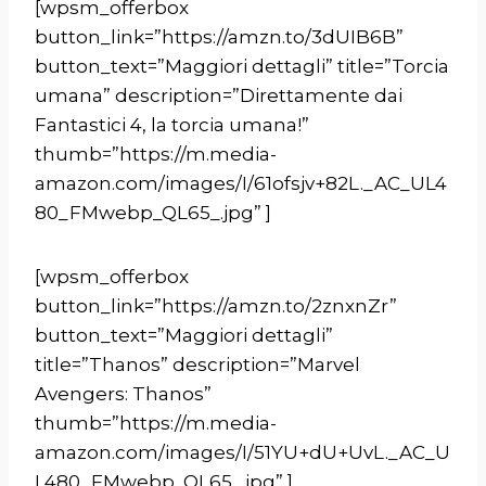
[wpsm_offerbox
button_link=”https://amzn.to/3dUIB6B”
button_text=”Maggiori dettagli” title=”Torcia
umana” description=”Direttamente dai
Fantastici 4, la torcia umana!”
thumb=”https://m.media-
amazon.com/images/I/61ofsjv+82L._AC_UL4
80_FMwebp_QL65_.jpg” ]
[wpsm_offerbox
button_link=”https://amzn.to/2znxnZr”
button_text=”Maggiori dettagli”
title=”Thanos” description=”Marvel
Avengers: Thanos”
thumb=”https://m.media-
amazon.com/images/I/51YU+dU+UvL._AC_U
L480_FMwebp_QL65_.jpg” ]