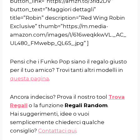
button_link=”https://amzn.to/3fid2DV”
button_text=”Maggiori dettagli”
title=”Robin” description=”Red Wing Robin
Exclusive” thumb=”https://m.media-
amazon.com/images/I/616weqkkwVL._AC_
UL480_FMwebp_QL65_.jpg” ]
Pensi che i Funko Pop siano il regalo giusto
per il tuo amico? Trovi tanti altri modelli in
questa pagina
.
Ancora indeciso? Prova il nostro tool
Trova
Regali
o la funzione
Regali Random
.
Hai suggerimenti, idee o vuoi
semplicemente chiederci qualche
consiglio?
Contattaci qui
.