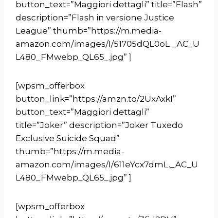
button_text=”Maggiori dettagli” title=”Flash”
description=”Flash in versione Justice
League” thumb=”https://m.media-
amazon.com/images/I/51705dQL0oL._AC_U
L480_FMwebp_QL65_.jpg” ]
[wpsm_offerbox
button_link=”https://amzn.to/2UxAxkI”
button_text=”Maggiori dettagli”
title=”Joker” description=”Joker Tuxedo
Exclusive Suicide Squad”
thumb=”https://m.media-
amazon.com/images/I/611eYcx7dmL._AC_U
L480_FMwebp_QL65_.jpg” ]
[wpsm_offerbox