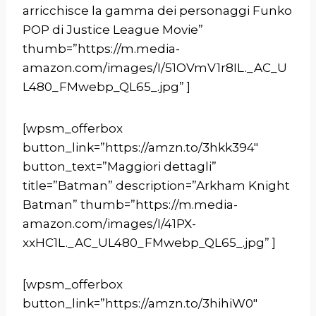
arricchisce la gamma dei personaggi Funko
POP di Justice League Movie”
thumb=”https://m.media-
amazon.com/images/I/51OVmV1r8IL._AC_U
L480_FMwebp_QL65_.jpg” ]
[wpsm_offerbox
button_link=”https://amzn.to/3hkk394″
button_text=”Maggiori dettagli”
title=”Batman” description=”Arkham Knight
Batman” thumb=”https://m.media-
amazon.com/images/I/41PX-
xxHC1L._AC_UL480_FMwebp_QL65_.jpg” ]
[wpsm_offerbox
button_link=”https://amzn.to/3hihiW0″