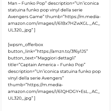
Man – Funko Pop” description=”Un’iconica
statuina funko pop vinyl della serie
Avengers Game” thumb=”https://m.media-
amazon.com/images/I/61Bx7HZwXGL._AC_
UL320_.jpg” ]
[wpsm_offerbox
button_link=”https://amzn.to/3f6y1JS”
button_text=”Maggiori dettagli”
title=”Captain America – Funko Pop”
description=”Un’iconica statuina funko pop
vinyl della serie Avengers”
thumb=”https://m.media-
amazon.com/images/I/61QHDGY+EsL._AC_
UL320_.jpg” ]