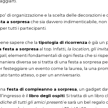
aggiarti.
 po’ di organizzazione e la scelta delle decorazioni e d
sta a sorpresa
che sia davvero indimenticabile, non s
er tutti i partecipanti.
 bene sapere che la
tipologia di ricorrenza
è già un 
a festa a sorpresa
al top. Infatti,
la location, gli invita
gali
, elementi fondamentali di ogni festa che si rispe
maniera diversa se si tratta di una festa a sorpresa p
 festeggiare un evento come la laurea, la una pro
tato tanto atteso, o per un anniversario.
una
festa di compleanno a sorpresa
, un gadget da
l’ingresso è il
libro degli ospiti
. Si tratta di un libro
diche di tutti gli amici presenti
e sarà un bel regalo 