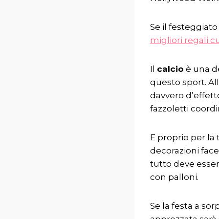
Se il festeggiato
migliori regali c
Il
calcio
è una d
questo sport. Al
davvero d’effetto
fazzoletti coordi
E proprio per la 
decorazioni face
tutto deve esser
con palloni.
Se la festa a so
apprezzata sarà 