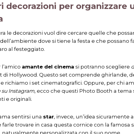
ri decorazioni per organizzare 
a
ra le decorazioni vuol dire cercare quelle che possa
e dell’ambiente dove si tiene la festa e che possano f
ro al festeggiato.
 l’amico
amante del cinema
si potranno scegliere
d
set di Hollywood. Questo set comprende ghirlande, d
he richiamo i set cinematografici. Oppure, per chi am
e su Instagram
, ecco che questi Photo Booth a tema 
i e originali.
 ama sentirsi una
star
, invece, un’idea sicuramente 
farle trovare in casa questa cornice con la famosa st
 naturalmente personalizzata con il suo nome.