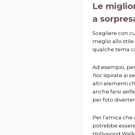
Le miglio
a sorpres
Scegliere con cu
meglio allo stil
qualche tema ca
Ad esempio, per
hoc
ispirate ai 
altri elementi c
anche farsi
selfi
per foto divertent
Per l’amica che
potrebbe essere 
Hollywood Walk,