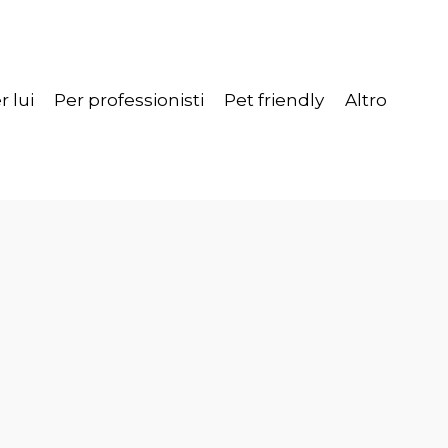
r lui
Per professionisti
Pet friendly
Altro