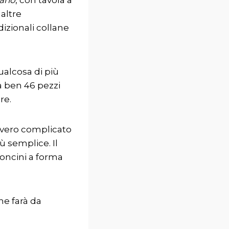
altre
izionali collane
ualcosa di più
 ben 46 pezzi
re.
avvero complicato
ù semplice. Il
lloncini a forma
e farà da