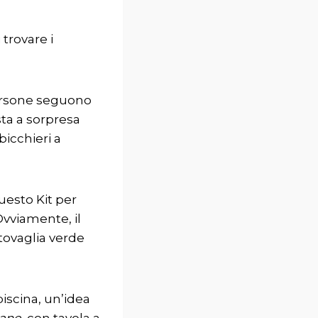
 trovare i
persone seguono
sta a sorpresa
bicchieri a
questo Kit per
vviamente, il
tovaglia verde
piscina, un’idea
ano
, con tavola a