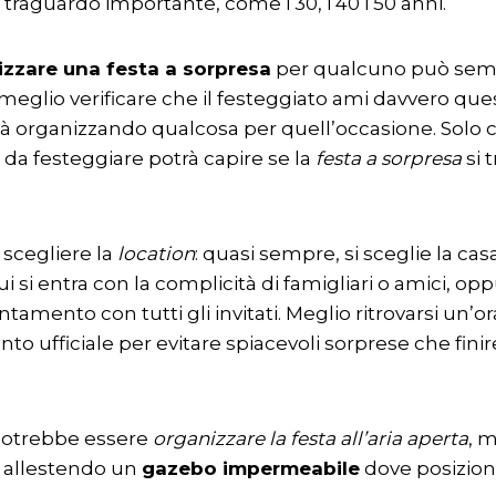
 traguardo importante, come i 30, i 40 i 50 anni.
izzare una festa a sorpresa
per qualcuno può sem
 meglio verificare che il festeggiato ami davvero ques
ià organizzando qualcosa per quell’occasione. Solo 
da festeggiare potrà capire se la
festa a sorpresa
si 
 scegliere la
location
: quasi sempre, si sceglie la cas
ui si entra con la complicità di famigliari o amici, op
tamento con tutti gli invitati. Meglio ritrovarsi un’o
o ufficiale per evitare spiacevoli sorprese che fini
 potrebbe essere
organizzare la festa all’aria aperta
, 
, allestendo un
gazebo impermeabile
dove posiziona