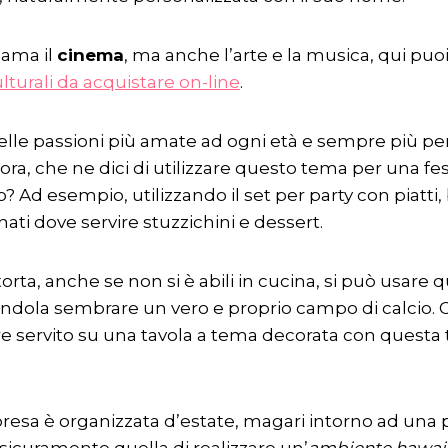
 ama il
cinema
, ma anche l’arte e la musica, qui puoi
ulturali da acquistare on-line
.
elle passioni più amate ad ogni età e sempre più 
lora, che ne dici di utilizzare questo tema per una fe
? Ad esempio, utilizzando il set per party con piatti, 
nati dove servire stuzzichini e dessert.
torta, anche se non si è abili in cucina, si può usare 
ndola sembrare un vero e proprio campo di calcio. O
e servito su una tavola a tema decorata con questa 
rpresa è organizzata d’estate, magari intorno ad una 
sicuramente quella di realizzare un’
ambiente hawai