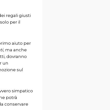
ei regali giusti
olo per il
primo aiuto per
ti,
ma anche
tti, dovranno
er un
mozione sul
vvero simpatico
 che potrà
da conservare