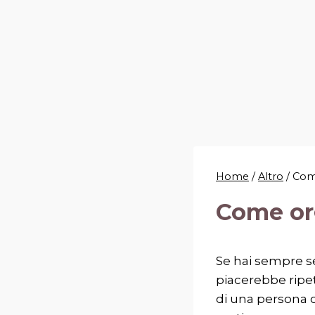
Home
/
Altro
/
Come
Come org
Se hai sempre se
piacerebbe ripe
di una persona c