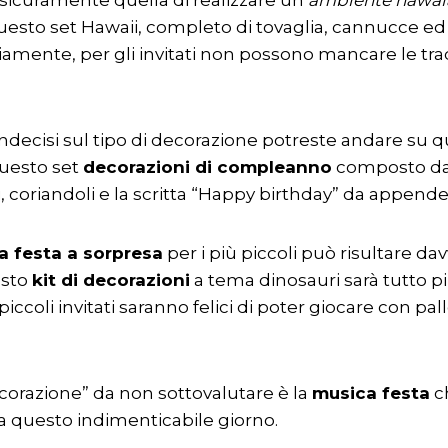
uesto set Hawaii, completo di tovaglia, cannucce ed 
iamente, per gli invitati non possono mancare le trad
indecisi sul tipo di decorazione potreste andare su q
uesto set
decorazioni di compleanno
composto da
i, coriandoli e la scritta “Happy birthday” da appende
a festa a sorpresa
per i più piccoli può risultare d
esto
kit di decorazioni
a tema dinosauri sarà tutto pi
piccoli invitati saranno felici di poter giocare con pa
corazione” da non sottovalutare è la
musica festa
ch
a questo indimenticabile giorno.