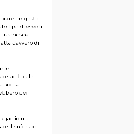
brare un gesto
to tipo di eventi
chi conosce
tratta davvero di
a del
pure un locale
ra prima
rebbero per
magari in un
re il rinfresco.