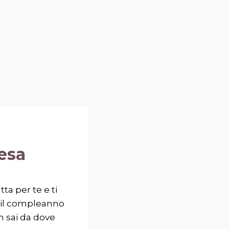
esa
ta per te e ti
 il compleanno
n sai da dove