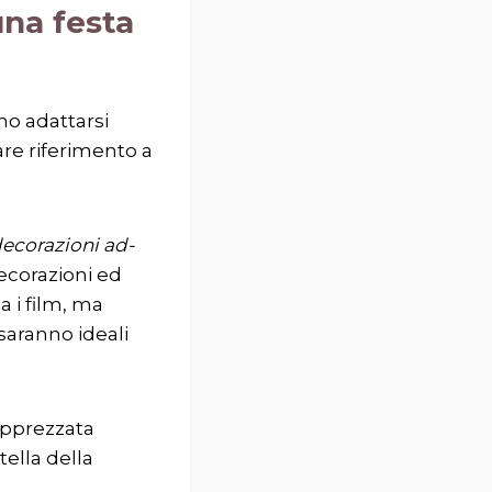
una festa
no adattarsi
are riferimento a
ecorazioni ad-
ecorazioni ed
a i film, ma
saranno ideali
apprezzata
ella della