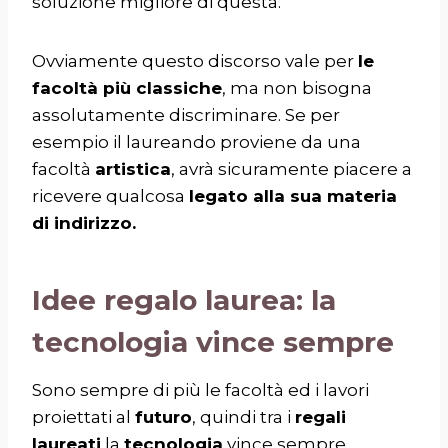
soluzione migliore di questa.
Ovviamente questo discorso vale per
le
facoltà più classiche
, ma non bisogna
assolutamente discriminare. Se per
esempio il laureando proviene da una
facoltà
artistica
, avrà sicuramente piacere a
ricevere qualcosa
legato alla sua materia
di indirizzo.
Idee regalo laurea: la
tecnologia vince sempre
Sono sempre di più le facoltà ed i lavori
proiettati al
futuro
, quindi tra i
regali
laureati
la
tecnologia
vince sempre.