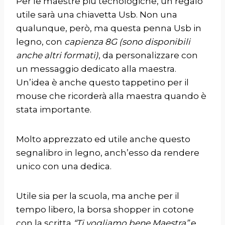
Per le maestre più tecnologiche, un regalo
utile sarà una chiavetta Usb. Non una
qualunque, però, ma questa
penna Usb in
legno
, con
capienza 8G (sono disponibili
anche altri formati)
, da personalizzare con
un messaggio dedicato alla maestra.
Un’idea è anche questo
tappetino per il
mouse
che ricorderà alla maestra quando è
stata importante.
Molto apprezzato ed utile anche questo
segnalibro in legno
, anch’esso da rendere
unico con una dedica.
Utile sia per la scuola, ma anche per il
tempo libero, la
borsa shopper in cotone
con la scritta
“Ti vogliamo bene Maestra”
e